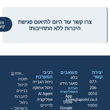
צרו קשר עוד היום לתיאום פגישת
צור
קש
היכרות ללא התחייבות!
יצירת
משאבים
רכיבי
קשר
המערכת
בלוג
תוכנה
077-
ניהול הגבייה
מאגר הידע
לניהול
206-
ניהול אחזקה
הורדת
בניינים
האפליקציה
AI Agent
0010
App
לחברות
sales@apoint.co.il
אפליקציה
Store
ניהול
הלפיד
לדיירים
Google
בישראל —