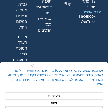
12, פתח
תוכנה
Play
גבייה,
תקווה
לניהול ועד
אחזקה
עקבו אחרינו
בית
ודיירים
Facebook
← צפייה
במקום
YouTube
בכל
אחד.
הרכיבים
אודות
הערך
המוסף
רכיבי
המערכת
קבעו
הדגמה
חינם
←
צור קשר
© 2026 A-Point Systems Ltd |
מדיניות פרטיות
|
הצהרת נגישות