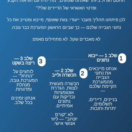
החסם הגדול ביותר שאנחנו שומעים: "מה יהיה עם הוראות הקבע
ופרטי האשראי של הדיירים שלי?"
לכן פיתחנו תהליך מעבר ייעודי: צוות שאוסף, מייבא ומטייב את כל
נתוני הגבייה שלכם — כך שביום הראשון המערכת כבר גובה.
לא מאבדים שקל. לא מתחילים מאפס.
שלב 1 — ייבוא
1
שלב 3 —
נתונים
3
ריצה בשקט
אנחנו מייבאים
שלב 2 —
לוחצים על
2
את נתוני
הכשרה ולייב
"התחל" —
הגבייה
המערכת גובה,
מהמערכת
הכשרה מעשית
מנהלת
הקיימת שלכם
לצוות, הגדרת
ומדווחת.
—
אוטומציות
ובדיקות עם
אנחנו זמינים
בניינים, דיירים,
נתונים
בכל שלב.
תשלומים,
אמיתיים.
יתרות וחובות.
לא "קורס
יוטיוב" — ליווי
אנושי אישי.