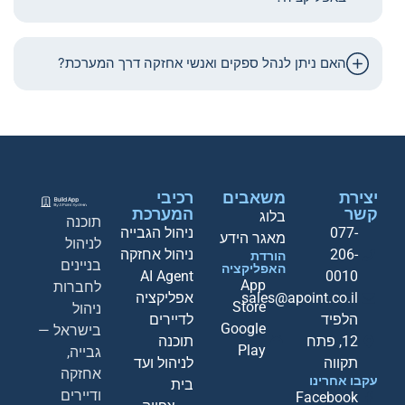
האם ניתן לנהל ספקים ואנשי אחזקה דרך המערכת?
יצירת
משאבים
רכיבי
קשר
המערכת
בלוג
תוכנה
077-
ניהול הגבייה
מאגר הידע
לניהול
206-
ניהול אחזקה
הורדת
בניינים
האפליקציה
AI Agent
0010
App
לחברות
sales@apoint.co.il
אפליקציה
Store
ניהול
הלפיד
לדיירים
Google
בישראל —
12, פתח
תוכנה
Play
גבייה,
תקווה
לניהול ועד
אחזקה
עקבו אחרינו
בית
ודיירים
Facebook