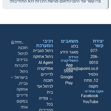
צרו קשר עוד היום לתיאום פגישת היכרות ללא התחייבות!
יצירת
משאבים
רכיבי
קשר
המערכת
בלוג
תוכנה
077-
ניהול הגבייה
מאגר הידע
לניהול
206-
ניהול אחזקה
הורדת
בניינים
האפליקציה
AI Agent
0010
App
לחברות
sales@apoint.co.il
אפליקציה
Store
ניהול
הלפיד
לדיירים
Google
בישראל —
12, פתח
תוכנה
Play
גבייה,
תקווה
לניהול ועד
אחזקה
עקבו אחרינו
בית
ודיירים
Facebook
← צפייה
במקום
YouTube
בכל
אחד.
הרכיבים