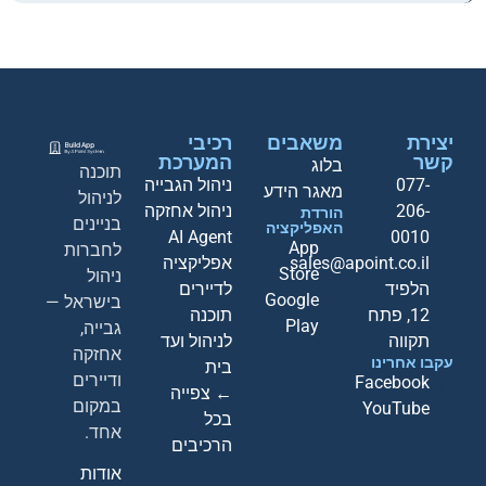
יצירת
משאבים
רכיבי
קשר
המערכת
בלוג
תוכנה
077-
ניהול הגבייה
מאגר הידע
לניהול
206-
ניהול אחזקה
הורדת
בניינים
האפליקציה
AI Agent
0010
App
לחברות
sales@apoint.co.il
אפליקציה
Store
ניהול
הלפיד
לדיירים
Google
בישראל —
12, פתח
תוכנה
Play
גבייה,
תקווה
לניהול ועד
אחזקה
עקבו אחרינו
בית
ודיירים
Facebook
← צפייה
במקום
YouTube
בכל
אחד.
הרכיבים
אודות