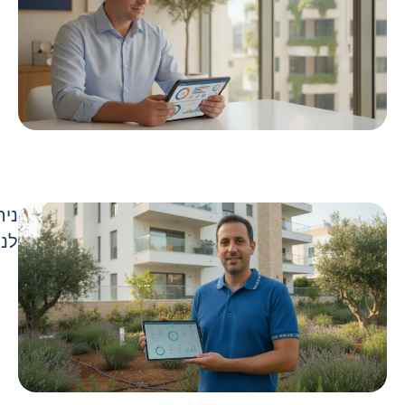
ניה
לני