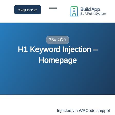
d Injection – Homepag
יצירת קשר
בלוג 35#
H1 Keyword Injection –
Homepage
Injected via WPCode snippet