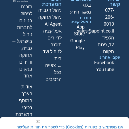
קשר
המערכת
בלוג
תוכנה
077-
ניהול הגבייה
מאגר הידע
לניהול
206-
ניהול אחזקה
הורדת
בניינים
האפליקציה
AI Agent
0010
App
לחברות
sales@apoint.co.il
אפליקציה
Store
ניהול
הלפיד
לדיירים
Google
בישראל —
12, פתח
תוכנה
Play
גבייה,
תקווה
לניהול ועד
אחזקה
עקבו אחרינו
בית
ודיירים
Facebook
← צפייה
במקום
YouTube
בכל
אחד.
הרכיבים
אודות
הערך
המוסף
רכיבי
המערכת
קבעו