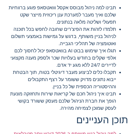
תבינו למה ניהול מבוסס אקסל ווואטסאפ פוגע ברווחיות
שלכם ואיך מעבר למערכת ענן ריכוזית מייצר שקט
תפעולי ושליטה מלאה בנתונים.
תלמדו לזהות את הפיצ'רים שחובה לחפש בכל תוכנה
לניהול בניין משותף, בדגש על גמישות באמצעי תשלום
ואוטומציה של תהליכי הגבייה.
תגלו איך שימוש בבוט AI בוואטסאפ יכול לחסוך לכם
אלפי שקלים בחודש בעלויות שכר ולספק מענה מקצועי
לדיירים 24/7 ללא מגע יד אדם.
תקבלו כלים לביצוע מעבר דיגיטלי בטוח, תוך הבטחת
ייבוא נתונים מדויק ששומר על רצף התקבולים
וההיסטוריה הכספית של כל בניין.
תבינו איך ניהול חכם של קריאות שירות ותחזוקה מונעת
הופך את חברת הניהול שלכם מעסק ששורד בקושי
לעסק שמוכן לצמיחה מהירה.
תוכן העניינים
למה ניהול בניין משותף ב-2026 דורש יותר מטבלאות