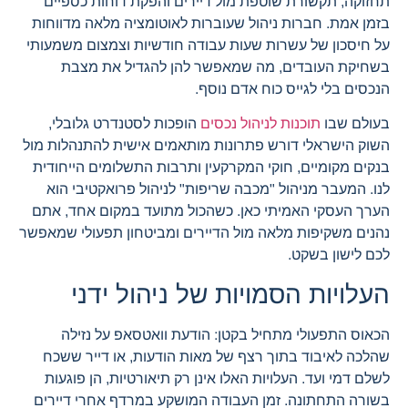
תחזוקה, תקשורת שוטפת מול דיירים והפקת דוחות כספיים
בזמן אמת. חברות ניהול שעוברות לאוטומציה מלאה מדווחות
על חיסכון של עשרות שעות עבודה חודשיות וצמצום משמעותי
בשחיקת העובדים, מה שמאפשר להן להגדיל את מצבת
הנכסים בלי לגייס כוח אדם נוסף.
בעולם שבו
תוכנות לניהול נכסים
הופכות לסטנדרט גלובלי,
השוק הישראלי דורש פתרונות מותאמים אישית להתנהלות מול
בנקים מקומיים, חוקי המקרקעין ותרבות התשלומים הייחודית
לנו. המעבר מניהול "מכבה שריפות" לניהול פרואקטיבי הוא
הערך העסקי האמיתי כאן. כשהכול מתועד במקום אחד, אתם
נהנים משקיפות מלאה מול הדיירים ומביטחון תפעולי שמאפשר
לכם לישון בשקט.
העלויות הסמויות של ניהול ידני
הכאוס התפעולי מתחיל בקטן: הודעת וואטסאפ על נזילה
שהלכה לאיבוד בתוך רצף של מאות הודעות, או דייר ששכח
לשלם דמי ועד. העלויות האלו אינן רק תיאורטיות, הן פוגעות
בשורה התחתונה. זמן העבודה המושקע במרדף אחרי דיירים