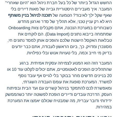
החשש הגדול ביותר של כל בעל חברת ניהול הוא "היום שאחרי"
המעבר. איך מעבירים היסטוריית גבייה של מאות דיירים בלי
שאף שקל ילך לאיבוד? הטמעה של
תוכנה לניהול בניין משותף
היא לא רק עניין טכני, אלא תהליך של סדר וארגון מחדש.
כשבוחרים במערכת הנכונה, אתם מקבלים צוות Onboarding
שמתמחה בייבוא נתונים (Data Import). הם לוקחים את
טבלאות האקסל הישנות שלכם והופכים אותן למסד נתונים חי,
מסונכרן ומדויק. כך, ביום הראשון לעבודה, אתם כבר יודעים
בדיוק מי חייב וכמה, בלי טעויות אנוש ובלי כפילויות.
המעבר הזה הוא המנוע לצמיחה עסקית אמיתית. ברגע
שהתהליכים הופכים לאוטומטיים, אתם יכולים לקלוט עוד 10 או
20 בניינים חדשים מחר בבוקר בלי לגייס אף עובד נוסף
למשרד. המערכת סופגת את עומס העבודה השגרתי,
ומאפשרת לכם להתמקד בניהול קשרים עם ועד הבית ובפיתוח
העסק. הדרכת עובדים ודיירים הופכת לפשוטה יותר כשהממשק
ידידותי ודובר עברית, מה שמבטיח שכולם יאמצו את המערכת
במהירות.