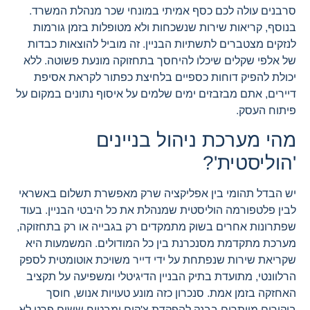
סרבנים עולה לכם כסף אמיתי במונחי שכר מנהלת המשרד.
בנוסף, קריאות שירות שנשכחות ולא מטופלות בזמן גורמות
לנזקים מצטברים לתשתיות הבניין. זה מוביל להוצאות כבדות
של אלפי שקלים שיכלו להיחסך בתחזוקה מונעת פשוטה. ללא
יכולת להפיק דוחות כספיים בלחיצת כפתור לקראת אסיפת
דיירים, אתם מבזבזים ימים שלמים על איסוף נתונים במקום על
פיתוח העסק.
מהי מערכת ניהול בניינים
'הוליסטית'?
יש הבדל תהומי בין אפליקציה שרק מאפשרת תשלום באשראי
לבין פלטפורמה הוליסטית שמנהלת את כל היבטי הבניין. בעוד
שפתרונות אחרים בשוק מתמקדים רק בגבייה או רק בתחזוקה,
מערכת מתקדמת מסנכרנת בין כל המודולים. המשמעות היא
שקריאת שירות שנפתחת על ידי דייר משויכת אוטומטית לספק
הרלוונטי, מתועדת בתיק הבניין הדיגיטלי ומשפיעה על תקציב
האחזקה בזמן אמת. סנכרון כזה מונע טעויות אנוש, חוסך
ביקורים מיותרים בבנק להפקדת צ'קים ומבטיח ששום פרט לא