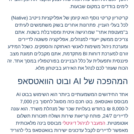
לימים בודדים במקום שבועות.
קריטריון קריטי נוסף הוא קיומן של אפליקציות נייטיב (Native)
לכל בעלי העניין. פתרונות אחרים בשוק משתמשים לעיתים
ב"מעטפת אתר" שמרגישה איטית ומסורבלת בשטח. אתם
צריכים ממשק ייעודי למנהלים, אפליקציה פשוטה לדיירים
ומערכת ניהול משימות לאנשי האחזקה והספקים. כשכל המידע
זורם למערכת דוחות BI מתקדמת, אתם מקבלים תמונת מצב
פיננסית ותפעולית על כלל הבניינים בפורטפוליו במסך אחד. זה
הכוח שעוזר לכם לנהל את האירוע בביטחון מלא.
המהפכה של AI ובוט הוואטסאפ
אחד החידושים המשמעותיים ביותר הוא השימוש בבוט AI
מבוסס וואטסאפ. בוט חכם כזה מסוגל לחסוך בין 7,000
ל-8,000 ₪ בחודש בעלויות שכר של מנהלת משרד. הוא עונה
לדיירים 24/7, פותח קריאות שירות ושולח תזכורות תשלום
אוטומטיות.
המעבר לניהול דיגיטלי
מבוסס בינה מלאכותית
מאפשר לדיירים לקבל עדכונים ישירות בוואטסאפ בלי להוריד