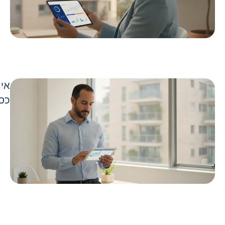
איך
כספ