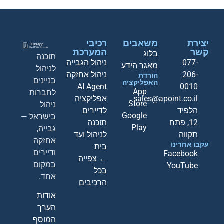
יצירת
משאבים
רכיבי
קשר
המערכת
בלוג
תוכנה
077-
ניהול הגבייה
מאגר הידע
לניהול
206-
ניהול אחזקה
הורדת
בניינים
האפליקציה
AI Agent
0010
App
לחברות
sales@apoint.co.il
אפליקציה
Store
ניהול
הלפיד
לדיירים
Google
בישראל —
12, פתח
תוכנה
Play
גבייה,
תקווה
לניהול ועד
אחזקה
עקבו אחרינו
בית
ודיירים
Facebook
← צפייה
במקום
YouTube
בכל
אחד.
הרכיבים
אודות
הערך
המוסף