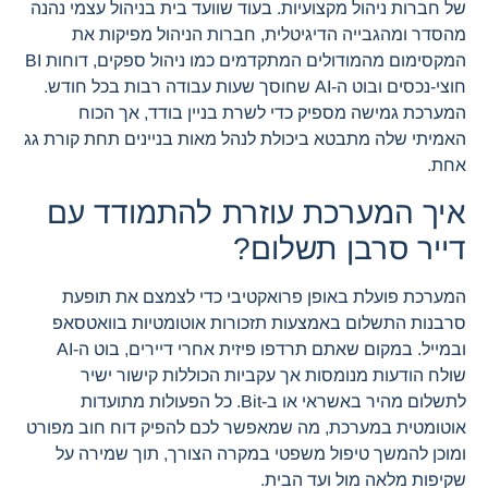
של חברות ניהול מקצועיות. בעוד שוועד בית בניהול עצמי נהנה
מהסדר ומהגבייה הדיגיטלית, חברות הניהול מפיקות את
המקסימום מהמודולים המתקדמים כמו ניהול ספקים, דוחות BI
חוצי-נכסים ובוט ה-AI שחוסך שעות עבודה רבות בכל חודש.
המערכת גמישה מספיק כדי לשרת בניין בודד, אך הכוח
האמיתי שלה מתבטא ביכולת לנהל מאות בניינים תחת קורת גג
אחת.
איך המערכת עוזרת להתמודד עם
דייר סרבן תשלום?
המערכת פועלת באופן פרואקטיבי כדי לצמצם את תופעת
סרבנות התשלום באמצעות תזכורות אוטומטיות בוואטסאפ
ובמייל. במקום שאתם תרדפו פיזית אחרי דיירים, בוט ה-AI
שולח הודעות מנומסות אך עקביות הכוללות קישור ישיר
לתשלום מהיר באשראי או ב-Bit. כל הפעולות מתועדות
אוטומטית במערכת, מה שמאפשר לכם להפיק דוח חוב מפורט
ומוכן להמשך טיפול משפטי במקרה הצורך, תוך שמירה על
שקיפות מלאה מול ועד הבית.