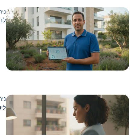
ניה
לני
ניה
ליס