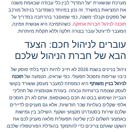
מערכת שנשארת "על המדף" לבין כלי עבודה שבאמת משנה
את המציאות במשרד. זה נכון במיוחד כשמדובר בניהול מורכב
של ספקים וקבלני משנה, כפי שמוסבר בהרחבה במדריך על
תוכנה לניהול חברות אחזקה
. כשהתמיכה היא אנושית וזמינה,
המעבר לדיגיטל עובר בצורה חלקה וללא תקלות מיותרות.
עוברים לניהול חכם: הצעד
הבא של חברת הניהול שלכם
ניהול בניינים בשנת 2026 לא חייב להיות רצף בלתי פוסק של
כיבוי שריפות ותסכול תפעולי. כפי שראינו, הטמעה של
תוכנה
לניהול בניין משותף
היא המפתח למעבר מעסק ששורד בקושי
לעסק שצומח ברווחיות גבוהה. בעזרת אוטומציה של תהליכי
הגבייה ושימוש בבוט AI חכם בוואטסאפ, אתם לא רק חוסכים
אלפי שקלים בעלויות שכר חודשיות, אלא גם מעניקים לדיירים
שלכם שירות בסטנדרט מקצועי ושקוף. השילוב בין גמישות
באמצעי תשלום לבין שליטה תפעולית מלאה מעניק לכם את
השקט שאתם צריכים כדי להתמקד בהגדלת הפורטפוליו שלכם.