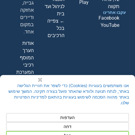
Play
גבייה,
תקווה
לניהול ועד
אחזקה
עקבו אחרינו
בית
ודיירים
Facebook
← צפייה
במקום
YouTube
בכל
אחד.
הרכיבים
אודות
הערך
המוסף
רכיבי
המערכת
קבעו
הדגמה
חינם
←
צור קשר
© 2026 A-Point Systems Ltd |
מדיניות פרטיות
|
הצהרת נגישות