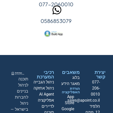
077-2060010
0586853079
יצירת
משאבים
רכיבי
קשר
המערכת
בלוג
תוכנה
077-
ניהול הגבייה
מאגר הידע
לניהול
206-
ניהול אחזקה
הורדת
בניינים
האפליקציה
AI Agent
0010
App
לחברות
sales@apoint.co.il
אפליקציה
Store
ניהול
הלפיד
לדיירים
Google
בישראל —
12, פתח
תוכנה