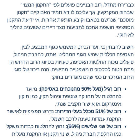
כברירת מחדל, רוב הבניינים פועלים לפי "התקנון המצוי"
שבחוק המקרקעין, אך עליכם לוודא תמיד האם קיים "תקנון
מוסכם" שנרשם בטאבו וקובע הוראות אחרות. אי ידיעת התקנון
הספציפי חושפת אתכם לתביעות מצד דיירים שטוענים להליך
לא חוקי.
חשוב להבחין בין ועד הבית, המשמש כגוף המבצע, לבין
האסיפה הכללית שהיא הגוף המחליט. אתם, כחברת הניהול,
פועלים מכוח החלטות האסיפה. טעויות בסיווג הרוב הדרוש הן
פתח בטוח לסכסוכים משפטיים מתישים. הנה ריכוז של סוגי
הרוב המרכזיים כפי שהם מוגדרים בחוק:
רוב רגיל (מעל 50% מהנוכחים באסיפה):
מיועד
להחלטות על תחזוקה שוטפת וניהול תקין, כמו תיקון
אינטרקום או אישור תקציב שנתי.
רוב של 51% מכלל בעלי הדירות:
נדרש ספציפית לאישור
התקנת עמדות טעינה לרכב חשמלי.
רוב של שני שלישים (66%):
נחוץ להחלטות כבדות משקל
כמו החלפת חברת ניהול, שינוי תקנון או התקנת מעלית