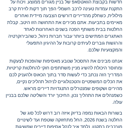
חדשות בקבוצת הוואטסאפ של בניין מגורים ממוצע. ויכוח על
התקנת עמדות טעינה לרכב חשמלי הפך תוך דקות לזירת קרב
מילולית, כשחלק מהדיירים דורשים הצבעה מיידית ואחרים
מאיימים בתביעות. אתם מכירים את התחושה הזו היטב. קבלת
החלטות בבית משותף הפכה בשנים האחרונות לאחד
האתגרים המתישים ביותר עבור חברות ניהול, כשהבירוקרטיה
והרגשות גוברים לעיתים קרובות על ההיגיון התפעולי
והמקצועיות שלכם.
אנחנו מבינים את התסכול שנובע מאסיפות שהופכות לצעקות
ומחוסר היכולת להשיג מניין משתתפים חוקי להחלטות קריטיות.
המדריך הזה נכתב כדי לעשות סדר בתוך הכאוס ולהעניק לכם
את הכלים המשפטיים והטכנולוגיים לניהול תהליכים נקיים,
מהירים ושקופים שמנטרלים התנגדויות דיירים מראש.
כשמנהלים את התהליך נכון, החיכוך יורד והשליטה שלכם בבניין
עולה.
בשורות הבאות נמפה בדיוק איזה רוב דרוש לכל סוג של
החלטה בשנת 2026, החל מתחזוקה שוטפת ועד לשינויים
מורכבים בתקנון. נלמד איך לנהל אסיפות דיירים שמשיגות