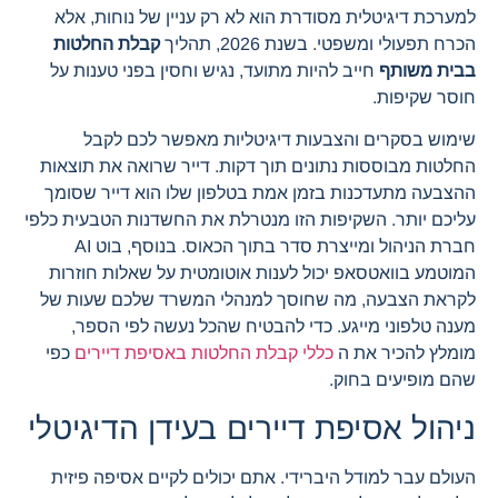
למערכת דיגיטלית מסודרת הוא לא רק עניין של נוחות, אלא
הכרח תפעולי ומשפטי. בשנת 2026, תהליך
קבלת החלטות
בבית משותף
חייב להיות מתועד, נגיש וחסין בפני טענות על
חוסר שקיפות.
שימוש בסקרים והצבעות דיגיטליות מאפשר לכם לקבל
החלטות מבוססות נתונים תוך דקות. דייר שרואה את תוצאות
ההצבעה מתעדכנות בזמן אמת בטלפון שלו הוא דייר שסומך
עליכם יותר. השקיפות הזו מנטרלת את החשדנות הטבעית כלפי
חברת הניהול ומייצרת סדר בתוך הכאוס. בנוסף, בוט AI
המוטמע בוואטסאפ יכול לענות אוטומטית על שאלות חוזרות
לקראת הצבעה, מה שחוסך למנהלי המשרד שלכם שעות של
מענה טלפוני מייגע. כדי להבטיח שהכל נעשה לפי הספר,
מומלץ להכיר את ה
כללי קבלת החלטות באסיפת דיירים
כפי
שהם מופיעים בחוק.
ניהול אסיפת דיירים בעידן הדיגיטלי
העולם עבר למודל היברידי. אתם יכולים לקיים אסיפה פיזית