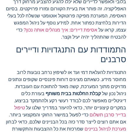
בלובי ולאפשר לדיירים שלא יכלו להגיע להצביע מרחוק דרך
האפליקציה. זה פותר את בעיית הקוורום ומזרז פרויקטים. בסיום
האסיפה, המערכת מפיקה פרוטוקול אוטומטי שנשלח לכל בעלי
הדירות בלחיצת כפתור אחת. למידע נוסף על ניהול המפגש
עצמו, קראו על
אסיפת דיירים: איך מנהלים אותה נכון?
כדי
להבטיח שהתהליך יהיה יעיל וקצר.
התמודדות עם התנגדויות ודיירים
סרבנים
התנגדויות להעלאת דמי ועד או לשיפוץ נרחב נובעות לרוב
מחוסר מידע. כשאתם מציגים דוחות פיננסיים שקופים ונתונים
מדויקים מתוך המערכת, קשה מאוד להתווכח עם העובדות.
ניהול נכון של
קבלת החלטות בבית משותף
בעזרת כלים
דיגיטליים מאפשר לכם לבודד רעשי רקע ולהתמקד בביצוע.
במקרים קיצוניים יותר, כדאי להיעזר במדריך שלנו על
טיפול
בדייר סרבן תשלום
כדי לפעול במישור החוקי והמקצועי ביותר.
אם אתם רוצים לייצר סדר כזה בכל הבניינים שלכם, כדאי לבחון
מערכת לניהול בניינים
שמרכזת את כל ההצבעות והתקשורת