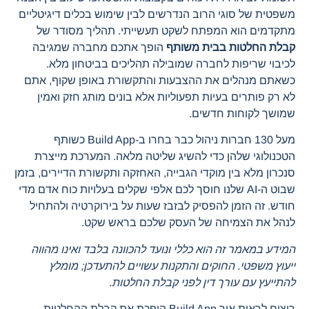
משפטית של סוגי הרוב הנדרשים לבין שימוש בכלים דיגיטליים
מתקדמים הוא המפתח לשקט תעשייתי. תהליך מסודר של
קבלת החלטות בבית משותף
הופך אתכם מחברה שמגיבה
לכיבוי שריפות לחברה שמובילה תהליכים בביטחון מלא.
כשאתם מנהלים את ההצבעות והתקשורת באופן שקוף, אתם
לא רק פותרים בעיות תפעוליות אלא בונים מותג חזק ואמין
שמושך לקוחות חדשים.
מעל 130 חברות ניהול כבר בחרו ב-Build App כשותף
הטכנולוגי שלהן כדי להשיג שליטה מלאה. המערכת מייצרת
סנכרון מלא בין מוקדי הגבייה, האחזקה ותקשורת הדיירים, בזמן
שבוט ה-AI שלנו חוסך לכם אלפי שקלים בעלויות כוח אדם מדי
חודש. זה הזמן להפסיק לבזבז שעות על בירוקרטיה ולהתחיל
לנהל את הצמיחה של העסק שלכם בראש שקט.
המידע במאמר זה הוא כללי ונועד להכוונה בלבד ואינו מהווה
ייעוץ משפטי. החוקים והתקנות עשויים להתעדכן; מומלץ
להתייעץ עם עורך דין לפני קבלת החלטות.
רוצים לראות איך Build App הופכת את קבלת ההחלטות