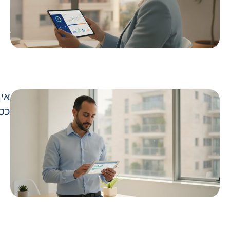
איך
כספ