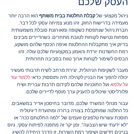
העסק שלכם
ניהול מקצועי של
קבלת החלטות בבית משותף
הוא הרבה יותר
מעמידה בדרישות החוק. זהו מנוע צמיחה עסקי לכל דבר.
חברת ניהול שנתפסת כשקופה ומאורגנת סובלת משמעותית
מפחות נטישת לקוחות לטובת מתחרים. כשהדיירים מבינים
בדיוק איך מתקבלות ההחלטות ואיפה הכסף שלהם מושקע,
רמת החשדנות יורדת והאמון במקצועיות שלכם עולה. זהו
הבסיס לשימור לקוחות ארוך טווח בסביבה תחרותית.
מעבר לשקיפות הניהולית, יצירת מרחב לשיח תרבותי מעשיר
יכולה להפוך את הבניין לקהילה חיה ותוססת; כדאי
ללמוד עוד
על עלמא
ועל התוכניות שלהם לקידום תרבות עברית ושיח
פלורליסטי שיכולים להעניק ערך מוסף לדיירים שלכם.
עבור מנהלי המשרד שלכם, מדובר בחיסכון אדיר במשאבים.
כל החלטה שמתקבלת בצורה ברורה ומתועדת דיגיטלית
חוסכת עשרות טלפונים זועמים של "למה החלטתם ככה" או
"לא ידעתי שיש הצבעה". זמן יקר זה מתפנה לפיתוח עסקי, גיוס
בניינים חדשים ושיפור רמת השירות. זו הדרך היחידה להשיג