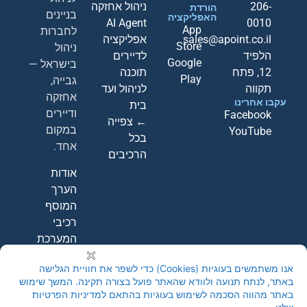
206-
ניהול אחזקה
הורדת
בניינים
האפליקציה
AI Agent
0010
App
לחברות
sales@apoint.co.il
אפליקציה
Store
ניהול
הלפיד
לדיירים
Google
בישראל —
12, פתח
תוכנה
Play
גבייה,
תקווה
לניהול ועד
אחזקה
עקבו אחרינו
בית
ודיירים
Facebook
← צפייה
במקום
YouTube
בכל
אחד.
הרכיבים
אודות
הערך
המוסף
רכיבי
המערכת
קבעו
הדגמה
חינם
←