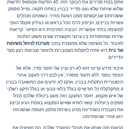
אתם בטח מכירים את הבוקר הזה. 40 הודעות וווטסאפ חדשות,
שלוש שיחות שלא נענו מדייר בבניין בפתח תקווה, ומייל מספק
ששכחתם שביקשתם ממנו הצעת מחיר. כשאתם מנהלים
עשרות בניינים, הניסיון לרכז הכל בראש או בגיליון אקסל הופך
למשימה בלתי אפשרית. הבעיה המרכזית היא הפיזור. קריאות
שירות שמתפזרות בין ערוצי תקשורת שונים פשוט הולכות
לאיבוד. כל משימה שלא מתועדת בתוך
מערכת לניהול משימות
ועד בית
היא פתח לתקלות מצטברות ולחוסר שביעות רצון מצד
הדיירים.
איבוד מידע קריטי הוא לא רק עניין של חוסר סדר, אלא של
הפסד כספי. ללא תיעוד מסודר, אין לכם דרך לעקוב אחרי
היסטוריית התקלות בבניין. אתם לא יודעים אם המשאבה בבניין
4 מתקלקלת כל חודשיים בגלל בלאי טבעי או בגלל תיקון רשלני
של איש מקצוע. חוסר המעקב הזה פוגע ביכולת שלכם לנהל
ספקים ביעילות. קשה לוודא שאיש המקצוע באמת הגיע וביצע
את העבודה כשהדיווח מגיע בשיחת טלפון חטופה שנשכחת
רגע אחרי שהסתיימה.
הכאוס הזה שוחק את מנהלי המשרד שלכם. הם מוצאים את