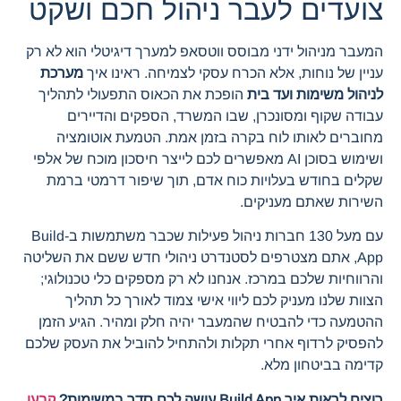
צועדים לעבר ניהול חכם ושקט
המעבר מניהול ידני מבוסס ווטסאפ למערך דיגיטלי הוא לא רק
עניין של נוחות, אלא הכרח עסקי לצמיחה. ראינו איך
מערכת
לניהול משימות ועד בית
הופכת את הכאוס התפעולי לתהליך
עבודה שקוף ומסונכרן, שבו המשרד, הספקים והדיירים
מחוברים לאותו לוח בקרה בזמן אמת. הטמעת אוטומציה
ושימוש בסוכן AI מאפשרים לכם לייצר חיסכון מוכח של אלפי
שקלים בחודש בעלויות כוח אדם, תוך שיפור דרמטי ברמת
השירות שאתם מעניקים.
עם מעל 130 חברות ניהול פעילות שכבר משתמשות ב-Build
App, אתם מצטרפים לסטנדרט ניהולי חדש ששם את השליטה
והרווחיות שלכם במרכז. אנחנו לא רק מספקים כלי טכנולוגי;
הצוות שלנו מעניק לכם ליווי אישי צמוד לאורך כל תהליך
ההטמעה כדי להבטיח שהמעבר יהיה חלק ומהיר. הגיע הזמן
להפסיק לרדוף אחרי תקלות ולהתחיל להוביל את העסק שלכם
קדימה בביטחון מלא.
רוצים לראות איך Build App עושה לכם סדר במשימות?
קבעו