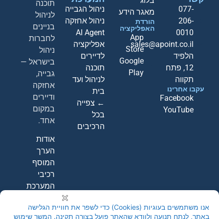
בלוג
תוכנה
077-
ניהול הגבייה
מאגר הידע
לניהול
206-
ניהול אחזקה
הורדת
בניינים
האפליקציה
AI Agent
0010
App
לחברות
sales@apoint.co.il
אפליקציה
Store
ניהול
הלפיד
לדיירים
Google
בישראל —
12, פתח
תוכנה
Play
גבייה,
תקווה
לניהול ועד
אחזקה
עקבו אחרינו
בית
ודיירים
Facebook
← צפייה
במקום
YouTube
בכל
אחד.
הרכיבים
אודות
הערך
המוסף
רכיבי
המערכת
קבעו
הדגמה
חינם