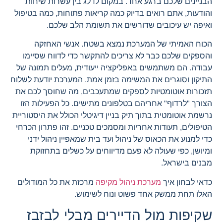
הבניינים שלכם ברגע אחד. במקום לדלג בין עשרות שיחות
והודעות, אתם רואים בדיוק כמה קריאות פתוחות, כמה בטיפול
ואיפה יש עיכובים שדורשים את תשומת הלב שלכם.
הכוח האמיתי של המערכת נמצא בשטח. אנשי האחזקה
והספקים שלכם כבר לא צריכים להתקשר כדי לדווח שסיימו
עבודה. הם משתמשים באפליקציה ייעודית, מעלים תמונה של
התיקון וסוגרים את המשימה בזמן אמת. המערכת יודעת לשלוח
תזכורות אוטומטיות לספקים שמתעכבים, מה שחוסך לכם את
הצורך "לרדוף" אחריהם בטלפונים מתישים. כל הפעילות הזו
נרשמת אוטומטית בתוך תיק בניין דיגיטלי הכולל את היסטוריית
הטיפולים, תעודות אחריות ומסמכים טכניים. זהו פתרון הכרחי
כדי למנוע את הכאוס של ניהול ועד בית שמאפיין ניהול ידני
ומיושן, כפי שעולה לא פעם מדיווחים על כשלים בתחזוקת
מבנים בישראל.
כדאי לבחון איך
מערכת ניהול מקיפה
מרכזת את כל המודולים
האלו תחת ממשק אחד פשוט ונוח לשימוש.
שקיפות מול הדיירים מבלי לבזבז