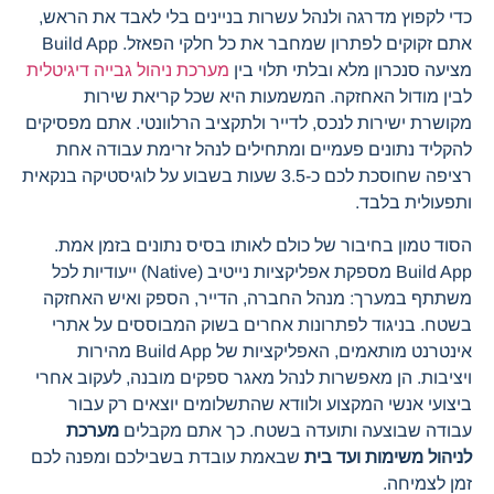
כדי לקפוץ מדרגה ולנהל עשרות בניינים בלי לאבד את הראש,
אתם זקוקים לפתרון שמחבר את כל חלקי הפאזל. Build App
מציעה סנכרון מלא ובלתי תלוי בין
מערכת ניהול גבייה דיגיטלית
לבין מודול האחזקה. המשמעות היא שכל קריאת שירות
מקושרת ישירות לנכס, לדייר ולתקציב הרלוונטי. אתם מפסיקים
להקליד נתונים פעמיים ומתחילים לנהל זרימת עבודה אחת
רציפה שחוסכת לכם כ-3.5 שעות בשבוע על לוגיסטיקה בנקאית
ותפעולית בלבד.
הסוד טמון בחיבור של כולם לאותו בסיס נתונים בזמן אמת.
Build App מספקת אפליקציות נייטיב (Native) ייעודיות לכל
משתתף במערך: מנהל החברה, הדייר, הספק ואיש האחזקה
בשטח. בניגוד לפתרונות אחרים בשוק המבוססים על אתרי
אינטרנט מותאמים, האפליקציות של Build App מהירות
ויציבות. הן מאפשרות לנהל מאגר ספקים מובנה, לעקוב אחרי
ביצועי אנשי המקצוע ולוודא שהתשלומים יוצאים רק עבור
עבודה שבוצעה ותועדה בשטח. כך אתם מקבלים
מערכת
לניהול משימות ועד בית
שבאמת עובדת בשבילכם ומפנה לכם
זמן לצמיחה.