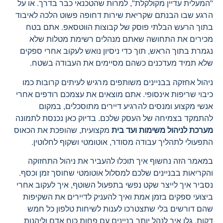
"המעלית עדיין מקולקלת", למרות שהטכנאי כבר בדרך. או על
הרגע שבו הבנתם שקריאת שירות דחופה פשוט הלכה לאיבוד
בתוך הרעש הבלתי פוסק של קבוצות הווטסאפ. אתם בטח
מכירים את התחושה שאתם מנהלים רשימת מטלות שלא
נגמרת בתוך הראש, תוך כדי ניסיון נואש לעקוב אחרי ספקים
שלא תמיד מעדכנים כשהם מסיימים את העבודה בשטח.
ניהול אחזקה בבניינים משותפים מרגיש לעיתים קרובות כמו
כיבוי שריפות אינסופי. אתם מוצאים את עצמכם רודפים אחרי
אנשי מקצוע ומנסים להרגיע דיירים מתוסכלים, במקום
להתמקד בצמיחה של העסק שלכם. בדיוק כאן נכנסת לתמונה
מערכת לניהול משימות ועד בית
מקצועית, שהופכת את הכאוס
התפעולי לתהליך עבודה מסודר, אוטומטי ושקוף לחלוטין.
במאמר הזה נחשוף איך תוכלו להעביר את ניהול התחזוקה
והקריאות בבניינים שלכם למסלול אוטומטי שחוסך זמן וכסף.
נסביר איך לייצר שקט נפשי בתפעול השוטף, איך לעקוב אחרי
ביצועי ספקים בזמן אמת ואיך להעניק לדיירים את השקיפות
שהם דורשים בלי שתצטרכו לענות לשיחות טלפון כל חמש
דקות. גלו איך לנהל יותר בניינים עם פחות כוח אדם וליהנות