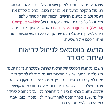
עצמם עונים שוב ושוב לאותן שאלות של דיירים לגבי סטטוס
הטיפול בתקלה במעלית או בנזילה בלובי. במקום לקדם את
העסק ולגייס בניינים חדשים, הצוות הופך למוקד טלפוני
שמתנצל על עיכובים. אימוץ עקרונות של
Computer-Aided
Facility Management (CAFM)
מאפשר להפוך את הניהול
הידני למערך דיגיטלי חכם שחוסך את כל הרעש המיותר הזה
ומחזיר לכם את השליטה.
מרעש בווטסאפ לניהול קריאות
שירות מסודר
חשבו על הנזק הכלכלי של קריאת שירות שנשכחה. נזילה קטנה
ש"נעלמה" בתוך שרשור הודעות בווטסאפ יכולה להפוך תוך
ימים לנזק כבד לתשתיות הבניין. מעבר לעלות התיקון הגבוהה,
אתם משלמים בכעס של דיירים ובפגיעה במוניטין המקצועי
שלכם. נתונים מראים כי ניהול תחזוקה לקוי עלול להוביל לירידה
של עד 15% בערך הנכס לאורך עשור. לכן, סנכרון בזמן אמת
הוא הכרחי לצמיחה שלכם.