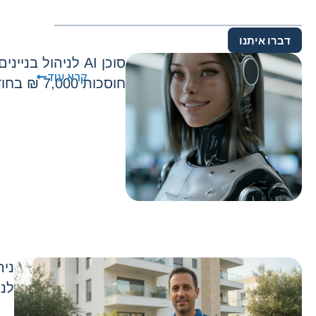
דברו איתנו
סוכן AI לניהול בני
קרא עוד
חוסכות 7,000 ₪ בחודש בלי להוסיף כוח אדם
ניה
לני