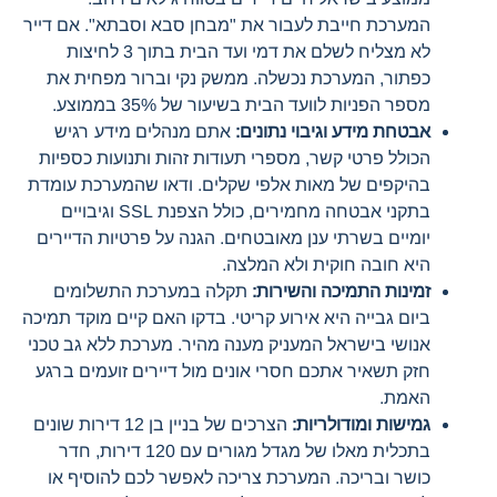
המערכת חייבת לעבור את "מבחן סבא וסבתא". אם דייר
לא מצליח לשלם את דמי ועד הבית בתוך 3 לחיצות
כפתור, המערכת נכשלה. ממשק נקי וברור מפחית את
מספר הפניות לוועד הבית בשיעור של 35% בממוצע.
אבטחת מידע וגיבוי נתונים:
אתם מנהלים מידע רגיש
הכולל פרטי קשר, מספרי תעודות זהות ותנועות כספיות
בהיקפים של מאות אלפי שקלים. ודאו שהמערכת עומדת
בתקני אבטחה מחמירים, כולל הצפנת SSL וגיבויים
יומיים בשרתי ענן מאובטחים. הגנה על פרטיות הדיירים
היא חובה חוקית ולא המלצה.
זמינות התמיכה והשירות:
תקלה במערכת התשלומים
ביום גבייה היא אירוע קריטי. בדקו האם קיים מוקד תמיכה
אנושי בישראל המעניק מענה מהיר. מערכת ללא גב טכני
חזק תשאיר אתכם חסרי אונים מול דיירים זועמים ברגע
האמת.
גמישות ומודולריות:
הצרכים של בניין בן 12 דירות שונים
בתכלית מאלו של מגדל מגורים עם 120 דירות, חדר
כושר ובריכה. המערכת צריכה לאפשר לכם להוסיף או