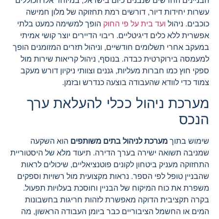
הבניינים החדשים שנבנים כיום בישראל, במיוחד אלו הכוללים
עשרות יחידות דיור, דורשים רמת תחזוקה של מלון חמישה
כוכבים. ניהול
ועד בית על פי החוק
הופך למשימה כמעט בלתי
אפשרית ללא כלים דיגיטליים. ריבוי הדיירים יוצר קושי אמיתי
במעקב אחרי תשלומים חודשיים, וניהול תזרים המזומנים הופך
למעמסה בירוקרטית כבדה. בנוסף, ניהול קריאות שירות מול
ספקי חוץ כמו חברות מעליות, גננים וצוותי ניקיון דורש מעקב
צמוד כדי לוודא שהעבודה בוצעה כנדרש ובזמן.
מערכת ניהול ככלי להעלאת ערך
הנכס
שימוש בתוך
מערכת לניהול בתים משותפים
הוא השקעה
שמניבה תשואה ישירה בערך הדירה. תיעוד מלא של היסטוריית
התחזוקה מעניק ביטחון לקונים פוטנציאליים, שיכולים לראות
שהבניין טופל לפי הספר. נראות מקצועית מול רשויות וספקים
משפרת את כוח המיקוח של הבניין וחוסכת בעלויות תפעול.
בקרה תקציבית הדוקה מאפשרת לזהות חריגות בחשבונות
המים או החשמל הציבוריים כבר ביומן העבודה הראשון, מה