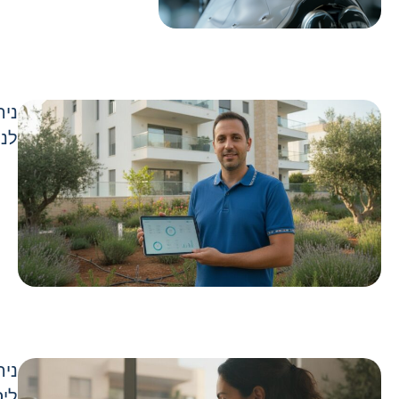
ניה
לני
ניה
ליס