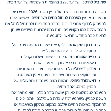
שמוביל לחיסכון של עד 12% בהוצאות השנתיות של ועד הבית.
השורה התחתונה ברורה: ניהול בניין בשנת 2026 דורש דיוק
ומהירות. אימוץ
מערכת לניהול בתים משותפים
מאפשר לכם
להפסיק לרדוף אחרי דיירים בחדר המדרגות ולהתחיל לנהל את
הנכס שלכם כמו מקצוענים. הנה כמה יתרונות מיידיים שניתן
לראות כבר בחודש הראשון להטמעה:
סנכרון בזמן אמת:
כל קריאת שירות מגיעה מיד לבעל
המקצוע הרלוונטי עם התראה לנייד.
גבייה אוטומטית:
הפקת דרישות תשלום וקבלות
דיגיטליות ב-₪ ללא צורך במגע יד אדם.
ארכיון דיגיטלי:
כל חוזי הספקים, תעודות האחריות
ופרוטוקולי הישיבות שמורים בענן באופן מאובטח.
דאשבורד ניהולי:
תמונת מצב פיננסית ותפעולית של
הבניין במבט אחד מהיר.
המעבר לטכנולוגיה לא רק עושה סדר בבלגן, הוא מחזיר את
השקט לבניין. כשהמערכת עובדת בשבילכם, אתם יכולים
להתמקד באיכות החיים שלכם במקום בתיקון משאבות או
בניהול ויכוחים על חובות עבר. זו הדרך היחידה להבטיח