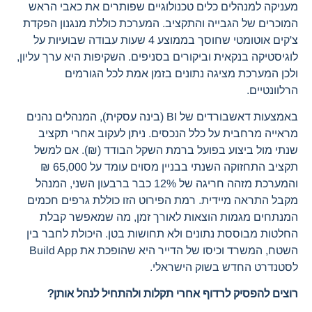
מעניקה למנהלים כלים טכנולוגיים שפותרים את כאבי הראש
המוכרים של הגבייה והתקציב. המערכת כוללת מנגנון הפקדת
צ'קים אוטומטי שחוסך בממוצע 4 שעות עבודה שבועיות על
לוגיסטיקה בנקאית וביקורים בסניפים. השקיפות היא ערך עליון,
ולכן המערכת מציגה נתונים בזמן אמת לכל הגורמים
הרלוונטיים.
באמצעות דאשבורדים של BI (בינה עסקית), המנהלים נהנים
מראייה מרחבית על כלל הנכסים. ניתן לעקוב אחרי תקציב
שנתי מול ביצוע בפועל ברמת השקל הבודד (₪). אם למשל
תקציב התחזוקה השנתי בבניין מסוים עומד על 65,000 ₪
והמערכת מזהה חריגה של 12% כבר ברבעון השני, המנהל
מקבל התראה מיידית. רמת הפירוט הזו כוללת גרפים חכמים
המנתחים מגמות הוצאות לאורך זמן, מה שמאפשר קבלת
החלטות מבוססת נתונים ולא תחושות בטן. היכולת לחבר בין
השטח, המשרד וכיסו של הדייר היא שהופכת את Build App
לסטנדרט החדש בשוק הישראלי.
רוצים להפסיק לרדוף אחרי תקלות ולהתחיל לנהל אותן?