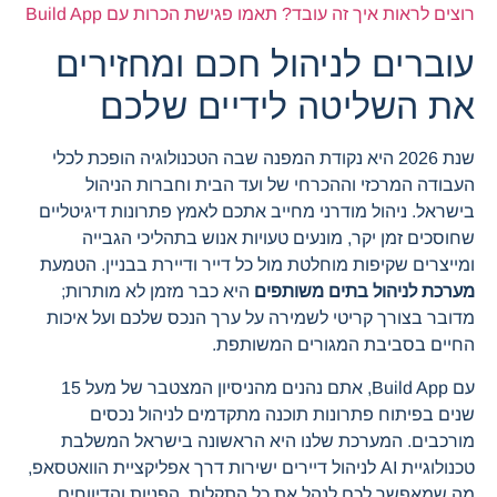
רוצים לראות איך זה עובד? תאמו פגישת הכרות עם Build App
עוברים לניהול חכם ומחזירים
את השליטה לידיים שלכם
שנת 2026 היא נקודת המפנה שבה הטכנולוגיה הופכת לכלי
העבודה המרכזי וההכרחי של ועד הבית וחברות הניהול
בישראל. ניהול מודרני מחייב אתכם לאמץ פתרונות דיגיטליים
שחוסכים זמן יקר, מונעים טעויות אנוש בתהליכי הגבייה
ומייצרים שקיפות מוחלטת מול כל דייר ודיירת בבניין. הטמעת
מערכת לניהול בתים משותפים
היא כבר מזמן לא מותרות;
מדובר בצורך קריטי לשמירה על ערך הנכס שלכם ועל איכות
החיים בסביבת המגורים המשותפת.
עם Build App, אתם נהנים מהניסיון המצטבר של מעל 15
שנים בפיתוח פתרונות תוכנה מתקדמים לניהול נכסים
מורכבים. המערכת שלנו היא הראשונה בישראל המשלבת
טכנולוגיית AI לניהול דיירים ישירות דרך אפליקציית הוואטסאפ,
מה שמאפשר לכם לנהל את כל התקלות, הפניות והדיווחים