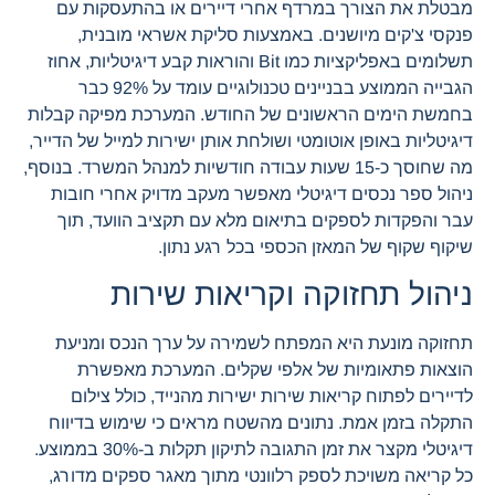
מבטלת את הצורך במרדף אחרי דיירים או בהתעסקות עם
פנקסי צ'קים מיושנים. באמצעות סליקת אשראי מובנית,
תשלומים באפליקציות כמו Bit והוראות קבע דיגיטליות, אחוז
הגבייה הממוצע בבניינים טכנולוגיים עומד על 92% כבר
בחמשת הימים הראשונים של החודש. המערכת מפיקה קבלות
דיגיטליות באופן אוטומטי ושולחת אותן ישירות למייל של הדייר,
מה שחוסך כ-15 שעות עבודה חודשיות למנהל המשרד. בנוסף,
ניהול ספר נכסים דיגיטלי מאפשר מעקב מדויק אחרי חובות
עבר והפקדות לספקים בתיאום מלא עם תקציב הוועד, תוך
שיקוף שקוף של המאזן הכספי בכל רגע נתון.
ניהול תחזוקה וקריאות שירות
תחזוקה מונעת היא המפתח לשמירה על ערך הנכס ומניעת
הוצאות פתאומיות של אלפי שקלים. המערכת מאפשרת
לדיירים לפתוח קריאות שירות ישירות מהנייד, כולל צילום
התקלה בזמן אמת. נתונים מהשטח מראים כי שימוש בדיווח
דיגיטלי מקצר את זמן התגובה לתיקון תקלות ב-30% בממוצע.
כל קריאה משויכת לספק רלוונטי מתוך מאגר ספקים מדורג,