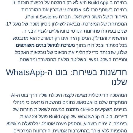
בחירה ב-Build App היא לא רק החלטה על רכישת תוכנה. זו
בחירה בשותף טכנולוגי אסטרטגי שמבין את המורכבות
הייחודית של השוק הישראלי. חברת iPoint Systems,
המפתחת של המערכת, מביאה לשולחן ניסיון מוכח של מעל 17
שנים בפיתוח פתרונות הנדסיים וניהוליים לענף הבנייה,
התשתיות והנדל"ן. הניסיון הזה אינו רק תאורטי; הוא מתבטא
בכל כפתור ובכל דוח בתוך
מערכת לניהול בתים משותפים
שלנו, שנבנתה כדי להחליף את הכאוס של טבלאות האקסל
והניירת בשקט נפשי ובשליטה מלאה מהמשרד ומהשטח.
חדשנות בשירות: בוט ה-WhatsApp
שלנו
המהפכה הדיגיטלית מגיעה לקצה היכולת שלה דרך בוט ה-AI
המתקדם שלנו בוואטסאפ. נתונים מהשטח מראים כי מנהלי
בניינים משקיעים כ-45% מזמנם במענה לשאלות חוזרות של
דיירים. בוט ה-WhatsApp של Build App פועל 24 שעות
ביממה, 7 ימים בשבוע, ומספק מענה אוטומטי ללמעלה מ-82%
מהפניות ללא צורך בהתערבות אנושית. היתרונות המרכזיים