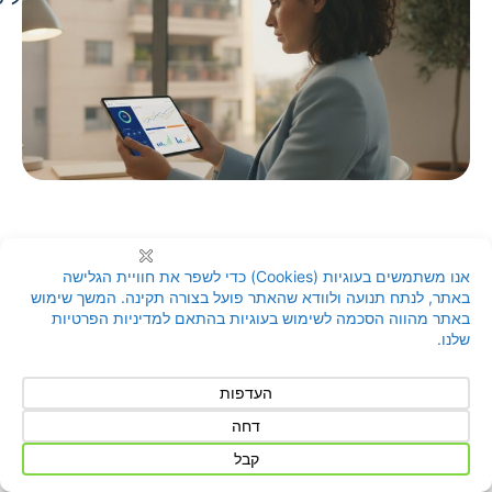
איך
כספ
צור קשר