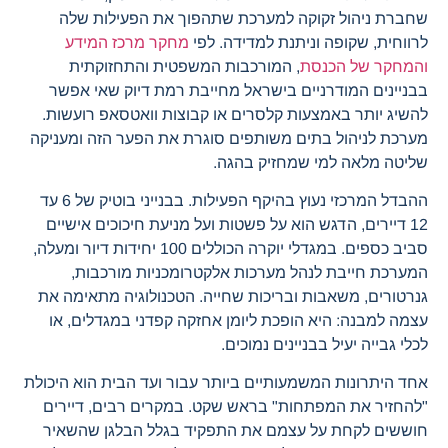
שחברת ניהול זקוקה למערכת שתהפוך את הפעילות שלה
לרווחית, שקופה וניתנת למדידה. לפי
מחקר מרכז המידע
והמחקר של הכנסת
, המורכבות המשפטית והתחזוקתית
בבניינים המודרניים בישראל מחייבת רמת דיוק שאי אפשר
להשיג יותר באמצעות קלסרים או קבוצות וואטסאפ רועשות.
מערכת לניהול בתים משותפים סוגרת את הפער הזה ומעניקה
שליטה מלאה למי שמחזיק בהגה.
ההבדל המרכזי נעוץ בהיקף הפעילות. בבנייני בוטיק של 6 עד
12 דיירים, הדגש הוא על פשטות ועל מניעת חיכוכים אישיים
סביב כספים. במגדלי יוקרה הכוללים 100 יחידות דיור ומעלה,
המערכת חייבת לנהל מערכות אלקטרומכניות מורכבות,
גנרטורים, משאבות ובריכות שחייה. הטכנולוגיה מתאימה את
עצמה למבנה: היא הופכת ליומן אחזקה קפדני במגדלים, או
לכלי גבייה יעיל בבניינים נמוכים.
אחד היתרונות המשמעותיים ביותר עבור ועד הבית הוא היכולת
"להחזיר את המפתחות" בראש שקט. במקרים רבים, דיירים
חוששים לקחת על עצמם את התפקיד בגלל הבלגן שהשאיר