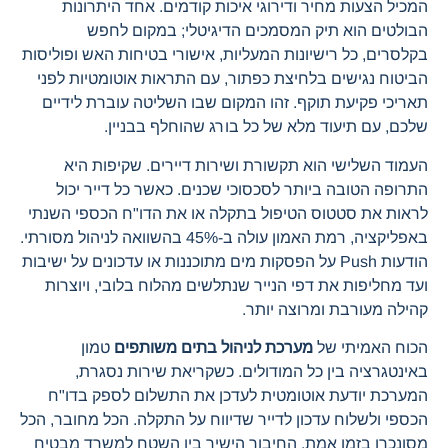
המכיל הצעות מחיר ודירוגי איכות קודמים. אחד היתרונות
הבולטים הוא תיק המסמכים הדיגיטלי; במקום לחפש
בקלסרים, כל רישיונות המעליות, אישורי בטיחות האש ופוליסות
הביטוח נגישים בלחיצת כפתור, עם התראות אוטומטיות לפני
תאריכי פקיעת תוקף. זהו המקום שבו השליטה עוברת לידיים
שלכם, עם תיעוד מלא של כל בורג שהוחלף בבניין.
העמוד השלישי הוא תקשורת ושירות דיירים. שקיפות היא
התרופה הטובה ביותר לסכסוכי שכנים. כאשר כל דייר יכול
לראות את סטטוס הטיפול בתקלה או את הדו"ח הכספי השנתי
באפליקציה, רמת האמון עולה ב-45% בהשוואה לניהול מסורתי.
הודעות Push על הפסקות מים מתוכננות או עדכונים על ישיבות
ועד מחליפות את דפי הנייר שנתלשים מהלוח בלובי, ויוצרות
קהילה מעורבת ומרוצה יותר.
הכוח האמיתי של
מערכת לניהול בתים משותפים
טמון
באינטגרציה בין כל המודולים. כשקריאת שירות נסגרת,
המערכת יודעת אוטומטית לעדכן את התשלום לספק בדו"ח
הכספי ולשלוח עדכון לדייר שדיווח על התקלה. הכל מחובר, הכל
מסונכרן בזמן אמת. החיבור הישיר בין השטח למשרד מבטיח