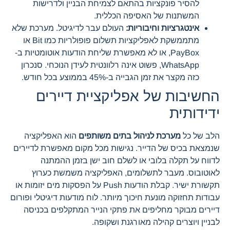
להסיר פונקציות בהתאם לצמיחת הבניין ולדרישות
המשתנות של האסיפה הכללית.
אינטגרציות וחיבוריות:
העולם עבר לדיגיטל. מערכת שלא
מתממשקת לאפליקציות תשלום פופולריות כמו Bit או
PayBox, או לא מאפשרת שליחת הודעות אוטומטיות ב-
WhatsApp, פשוט אינה רלוונטית לעידן הנוכחי. סנכרון
כזה מקצר את זמן הגבייה ב-45% בממוצע בכל חודש.
החשיבות של אפליקציית דיירים
ידידותית
הלב של כל
מערכת לניהול בתים משותפים
הוא האפליקציה
שנמצאת בכיס של הדייר. נגישות מכל מקום מאפשרת לדיירים
לדווח על תקלה בלובי או לשלם חוב ישן בזמן ההמתנה
לאוטובוס. מעבר לתשלומים, האפליקציה משמשת כערוץ
תקשורת ישיר. קבלת הודעות Push על הפסקות מים יזומות או
עבודות תחזוקה מונעת חיכוך מיותר. לוח מודעות דיגיטלי ופורום
דיירים מבוקר מחליפים את פתקי הנייר המתקלפים בכניסה
לבניין ויוצרים קהילה מאורגנת ושקופה.