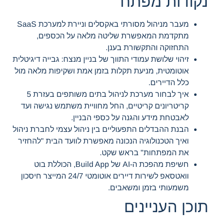
נקודות מפתח
מעבר מניהול מסורתי באקסלים וניירת למערכת SaaS
מתקדמת המאפשרת שליטה מלאה על הכספים,
התחזוקה והתקשורת בענן.
זיהוי שלושת עמודי התווך של בניין מנצח: גבייה דיגיטלית
אוטומטית, מניעת תקלות בזמן אמת ושקיפות מלאה מול
כלל הדיירים.
איך לבחור מערכת לניהול בתים משותפים בעזרת 5
קריטריונים קריטיים, החל מחוויית משתמש נגישה ועד
לאבטחת מידע והגנה על כספי הבניין.
הבנת ההבדלים התפעוליים בין ניהול עצמי לחברת ניהול
ואיך הטכנולוגיה הנכונה מאפשרת לוועד הבית "להחזיר
את המפתחות" בראש שקט.
חשיפת מהפכת ה-AI של Build App, הכוללת בוט
וואטסאפ לשירות דיירים אוטומטי 24/7 המייצר חיסכון
משמעותי בזמן ומשאבים.
תוכן העניינים