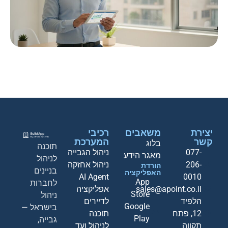
יצירת
משאבים
רכיבי
קשר
המערכת
בלוג
תוכנה
077-
ניהול הגבייה
מאגר הידע
לניהול
206-
ניהול אחזקה
הורדת
בניינים
האפליקציה
AI Agent
0010
App
לחברות
sales@apoint.co.il
אפליקציה
Store
ניהול
הלפיד
לדיירים
Google
בישראל —
12, פתח
תוכנה
Play
גבייה,
תקווה
לניהול ועד