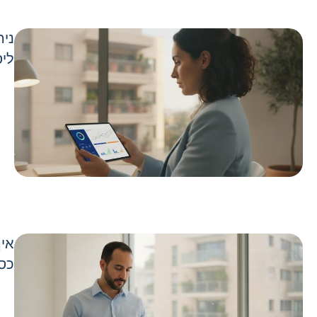
ניה
ליס
איך
כספ