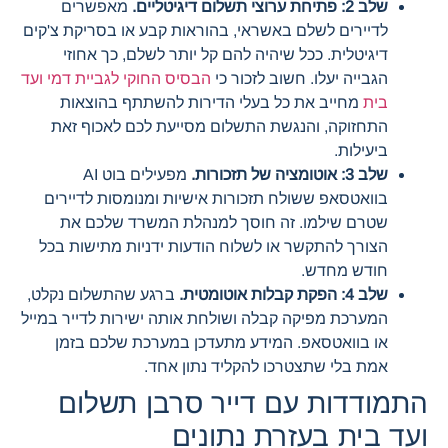
שלב 2: פתיחת ערוצי תשלום דיגיטליים.
מאפשרים
לדיירים לשלם באשראי, בהוראות קבע או בסריקת צ'קים
דיגיטלית. ככל שיהיה להם קל יותר לשלם, כך אחוזי
הגבייה יעלו. חשוב לזכור כי
הבסיס החוקי לגביית דמי ועד
בית
מחייב את כל בעלי הדירות להשתתף בהוצאות
התחזוקה, והנגשת התשלום מסייעת לכם לאכוף זאת
ביעילות.
שלב 3: אוטומציה של תזכורות.
מפעילים בוט AI
בוואטסאפ ששולח תזכורות אישיות ומנומסות לדיירים
שטרם שילמו. זה חוסך למנהלת המשרד שלכם את
הצורך להתקשר או לשלוח הודעות ידניות מתישות בכל
חודש מחדש.
שלב 4: הפקת קבלות אוטומטית.
ברגע שהתשלום נקלט,
המערכת מפיקה קבלה ושולחת אותה ישירות לדייר במייל
או בוואטסאפ. המידע מתעדכן במערכת שלכם בזמן
אמת בלי שתצטרכו להקליד נתון אחד.
התמודדות עם דייר סרבן תשלום
ועד בית בעזרת נתונים