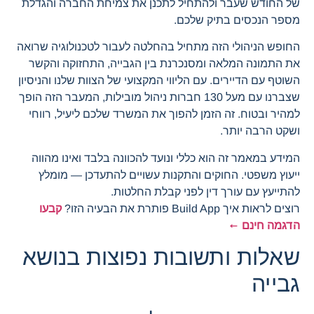
של החודש שעבר ולהתחיל לתכנן את צמיחת החברה והגדלת
מספר הנכסים בתיק שלכם.
החופש הניהולי הזה מתחיל בהחלטה לעבור לטכנולוגיה שרואה
את התמונה המלאה ומסנכרנת בין הגבייה, התחזוקה והקשר
השוטף עם הדיירים. עם הליווי המקצועי של הצוות שלנו והניסיון
שצברנו עם מעל 130 חברות ניהול מובילות, המעבר הזה הופך
למהיר ובטוח. זה הזמן להפוך את המשרד שלכם ליעיל, רווחי
ושקט הרבה יותר.
המידע במאמר זה הוא כללי ונועד להכוונה בלבד ואינו מהווה
ייעוץ משפטי. החוקים והתקנות עשויים להתעדכן — מומלץ
להתייעץ עם עורך דין לפני קבלת החלטות.
רוצים לראות איך Build App פותרת את הבעיה הזו?
קבעו
הדגמה חינם ←
שאלות ותשובות נפוצות בנושא
גבייה