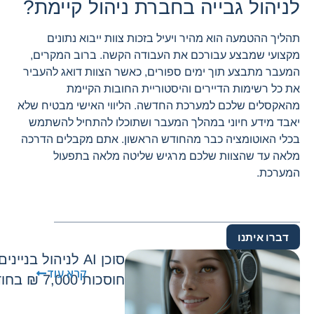
לניהול גבייה בחברת ניהול קיימת?
תהליך ההטמעה הוא מהיר ויעיל בזכות צוות ייבוא נתונים
מקצועי שמבצע עבורכם את העבודה הקשה. ברוב המקרים,
המעבר מתבצע תוך ימים ספורים, כאשר הצוות דואג להעביר
את כל רשימות הדיירים והיסטוריית החובות הקיימת
מהאקסלים שלכם למערכת החדשה. הליווי האישי מבטיח שלא
יאבד מידע חיוני במהלך המעבר ושתוכלו להתחיל להשתמש
בכלי האוטומציה כבר מהחודש הראשון. אתם מקבלים הדרכה
מלאה עד שהצוות שלכם מרגיש שליטה מלאה בתפעול
המערכת.
דברו איתנו
סוכן AI לניהול בני
קרא עוד
חוסכות 7,000 ₪ בחודש בלי להוסיף כוח אדם