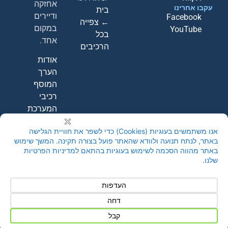
אחזקה
עקבו אחרינו
בית
ודיירים
Facebook
← צפייה
במקום
YouTube
בכל
אחד.
הרכיבים
אודות
הערך
המוסף
רכיבי
המערכת
קבעו
הדגמה
חינם
←
צור קשר
© 2026 A-Point Systems Ltd |
מדיניות פרטיות
|
הצהרת נגישות