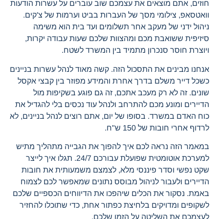
חוזים, אתם מוצאים את עצמכם שוב עוברים על עשרות הודעות
וואטסאפ, צילומי מסך של העברות בביט וערמות של צ'קים.
ניהול ידני של מעקב אחר תשלומים ועד בית הוא משימה
סיזיפית ששואבת מכם ומהצוות שלכם שעות עבודה יקרות,
ויוצרת חוסר סנכרון מתמיד בין המשרד לשטח.
אנחנו מבינים את התסכול הזה. קשה מאוד לנהל עשרות בניינים
כשכל דייר משלם בדרך אחרת והמידע מפוזר בין קבצי אקסל
שונים. זה לא רק מעכב אתכם, זה גם פוגע בשקיפות מול
הדיירים ומונע מכם להתרחב ולנהל עוד נכסים בלי להגדיל את
כוח האדם במשרד. בסופו של יום, אתם רוצים לנהל בניינים, לא
לרדוף אחרי חובות של 150 ש"ח.
במאמר הזה נראה לכם איך להפוך את הגבייה מתהליך מתיש
למערכת אוטומטית שפועלת עבורכם 24/7. תגלו איך לייצר
שקט נפשי וסדר פיננסי מלא, לצמצם משמעותית את חובות
הדיירים ולעבור לניהול מבוסס נתונים שמאפשר לכם לצמוח
באמת. נסקור את הכלים שיהפכו את הדיווחים הכספיים שלכם
לשקופים ומדויקים בלחיצת כפתור אחת, כדי שתוכלו להחזיר
לעצמכם את השליטה על הזמן שלכם.