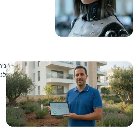
ניה
לני