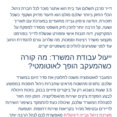
דייר סרבן תשלום ועד בית הוא אתגר מוכר לכל חברת ניהול.
הכלי החזק ביותר שלכם מולם הוא תיעוד מדויק ושקוף. כשכל
תזכורת, הודעה וניסיון גבייה מתועדים במערכת עם תאריך
ושעה, קל הרבה יותר להכין תיק משפטי מסודר למפקח על
המקרקעין. דוח חובות אישי ומפורט שנשלח לדייר בפורמט
מקצועי משדר רצינות וסמכות, מה שלרוב גורם להסדרת החוב
עוד לפני שמגיעים להליכים משפטיים יקרים.
ייעול עבודת המשרד: מה קורה
כשהמעקב הופך לאוטומטי?
המעבר לאוטומציה משנה לחלוטין את סדר היום במשרד
שלכם. נתונים מהשטח מראים שחברות ניהול חוסכות בממוצע
3.5 שעות בשבוע רק על ביקורים פיזיים בבנק, בזכות היכולת
לבצע הפקדת צ'קים ישירות מהאפליקציה. הזמן הזה חוזר
למנהלת המשרד שלכם, שיכולה כעת להתמקד בשיפור השירות
לדיירים ובטיפול מהיר בקריאות שירות דחופות. הטמעת
מערכת ניהול גבייה דיגיטלית
מאפשרת לכם לנהל הרבה יותר