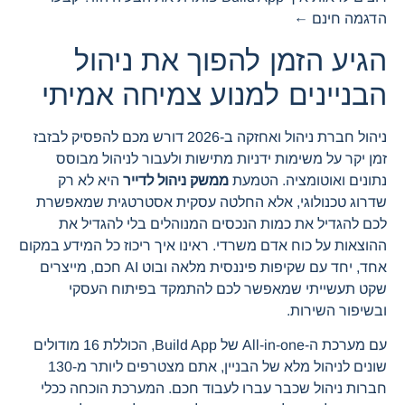
הדגמה חינם ←
הגיע הזמן להפוך את ניהול
הבניינים למנוע צמיחה אמיתי
ניהול חברת ניהול ואחזקה ב-2026 דורש מכם להפסיק לבזבז
זמן יקר על משימות ידניות מתישות ולעבור לניהול מבוסס
נתונים ואוטומציה. הטמעת
ממשק ניהול לדייר
היא לא רק
שדרוג טכנולוגי, אלא החלטה עסקית אסטרטגית שמאפשרת
לכם להגדיל את כמות הנכסים המנוהלים בלי להגדיל את
ההוצאות על כוח אדם משרדי. ראינו איך ריכוז כל המידע במקום
אחד, יחד עם שקיפות פיננסית מלאה ובוט AI חכם, מייצרים
שקט תעשייתי שמאפשר לכם להתמקד בפיתוח העסקי
ובשיפור השירות.
עם מערכת ה-All-in-one של Build App, הכוללת 16 מודולים
שונים לניהול מלא של הבניין, אתם מצטרפים ליותר מ-130
חברות ניהול שכבר עברו לעבוד חכם. המערכת הוכחה ככלי