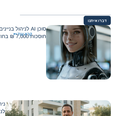
דברו איתנו
סוכן AI לניהול בני
קרא עוד
חוסכות 7,000 ₪ בחודש בלי להוסיף כוח אדם
ניה
לני