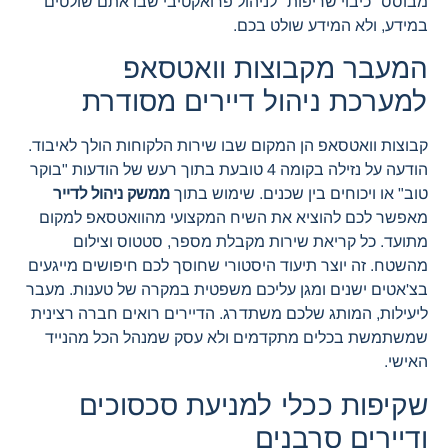
מבוסס "כיבוי שריפות" לניהול פרואקטיבי שבו אתם שולטים
במידע, ולא המידע שולט בכם.
המעבר מקבוצות וואטסאפ
למערכת ניהול דיירים מסודרת
קבוצות וואטסאפ הן המקום שבו שירות הלקוחות הולך לאיבוד.
הודעה על נזילה בקומה 4 טובעת בתוך רעש של הודעות "בוקר
טוב" או ויכוחים בין שכנים. שימוש בתוך
ממשק ניהול לדייר
מאפשר לכם להוציא את השיח המקצועי מהוואטסאפ למקום
מתועד. כל קריאת שירות מקבלת מספר, סטטוס וצילום
מהשטח. זה יוצר תיעוד היסטורי שחוסך לכם חיפושים מייגעים
בצ'אטים ישנים ומגן עליכם משפטית במקרה של טענות. מעבר
ליעילות, המותג שלכם משתדרג. הדיירים רואים חברה רצינית
שמשתמשת בכלים מתקדמים ולא עסק שמנהל הכל מהנייד
האישי.
שקיפות ככלי למניעת סכסוכים
ודיירים סרבנים