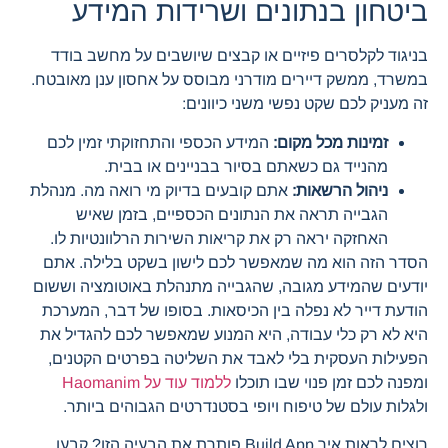
ביטחון בנתונים ושרידות המידע
בניגוד לקלסרים פיזיים או קבצים שיושבים על מחשב בודד
במשרד, ממשק דיירים מודרני מבוסס על אחסון ענן מאובטח.
זה מעניק לכם שקט נפשי משני כיוונים:
זמינות מכל מקום:
המידע הכספי והתחזוקתי זמין לכם
מהנייד גם כשאתם בסיור בבניינים או בבית.
ניהול הרשאות:
אתם קובעים בדיוק מי רואה מה. מנהלת
הגבייה תראה את הנתונים הכספיים, בזמן שאיש
האחזקה יראה רק את קריאות השירות הרלוונטיות לו.
הסדר הזה הוא מה שמאפשר לכם לישון בשקט בלילה. אתם
יודעים שהמידע מגובה, שהגבייה מתנהלת באוטומציה וששום
הודעת דייר לא נפלה בין הכיסאות. בסופו של דבר, המערכת
היא לא רק כלי עבודה, היא המנוע שמאפשר לכם להגדיל את
הפעילות העסקית בלי לאבד את השליטה בפרטים הקטנים,
ומפנה לכם זמן פנוי שבו תוכלו
ללמוד עוד על Haomanim
ולגלות עולם של טיפוח ויופי בסטנדרטים הגבוהים ביותר.
רוצים לראות איך Build App פותרת את הבעיה הזו? קבעו