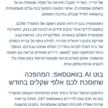
של הדייר. כשדייר מקבל התראה על תקלה שטופלה או על
תשלום שממתין לו, אחוזי המענה והמעורבות עולים משמעותית
בהשוואה למייל שנבלע בתיבת הספאם.
האוטומציה בגבייה היא המנוע השקט של המשרד שלכם.
במקום לרדוף אחרי צ'קים פיזיים או לבזבז זמן בבנק, המערכת
מאפשרת תשלום באשראי, אפליקציית ביט, הוראות קבע
וסריקת צ'קים דיגיטלית מהירה. למידע נוסף על גביית כספים
ועד בית תוכלו לקרוא במדריך המלא שהכנו עבורכם. בנוסף,
ניהול התחזוקה הופך לפשוט. דיירים פותחים קריאה עם תמונה
מהשטח, ואתם מעדכנים את סטטוס הטיפול בזמן אמת בלי
להוציא שיחת טלפון אחת.
בוט AI בוואטסאפ: המהפכה
שחוסכת לכם אלפי שקלים בחודש
החיסכון הכספי הגדול ביותר מגיע מהפחתת העומס המשרדי.
בוט AI חכם עונה לדיירים בוואטסאפ 24/7, פותח קריאות
שירות ושולח תזכורות תשלום אוטומטיות. נתונים מהשטח