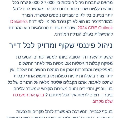
מראים שחברות ניהול חוסכות בין 7,000 ל-8,000 ש"ח בכל
חודש בעלויות שכר בזכות הבוט הזה. זה מאפשר לכם לנהל
יותר בניינים בלי לגייס עובדים נוספים למשרד. הצורך
במודרניזציה כזו הוא לא רק טרנד מקומי. לפי דו"ח
Deloitte's
2024 CRE Outlook
, שדרוג תשתיות טכנולוגיות הוא המפתח
להתייעלות בעולם הנדל"ן המודרני.
ניהול פיננסי שקוף ומדויק לכל דייר
שקיפות היא הדרך הטובה ביותר למנוע ויכוחים. המערכת
מפיקה קבלות דיגיטליות אוטומטיות מיד לאחר התשלום
באפליקציה ומסנכרנת אותן עם הנהלת החשבונות שלכם. אין
יותר צורך בהקלדות ידניות כפולות או בחיפוש אחרי קבלות
שהלכו לאיבוד. אתם מקבלים שליטה מלאה על התזרים של כל
בניין ובניין, והדיירים נהנים משירות מקצועי שמשרה עליהם
ביטחון. רוצים לראות איך הכל מתחבר?
בדקו את המערכת
שלנו מקרוב
.
בנוסף לגבייה, המערכת מאפשרת לנהל סקרים והצבעות
דיגיטליות. במקום לנסות ולאסוף דיירים לאסיפה פיזית מתישה