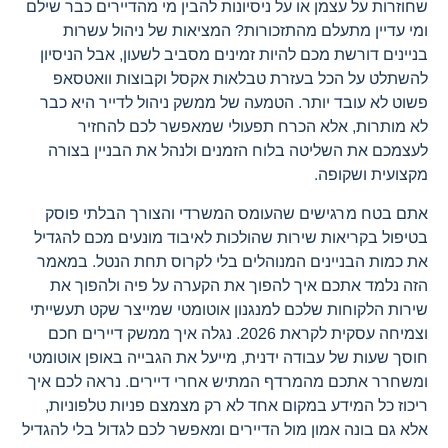
שחוזרות על עצמן או על ניסיונות להבין מי מהדיירים כבר שילם
ומי עדיין מתעלם מהתזכורות? המציאות של ניהול עשרות
בניינים דורשת מכם להיות זמינים מסביב לשעון, אבל הניסיון
להשתלט על הכל בעזרת טבלאות אקסל וקבוצות וואטסאפ
פשוט לא עובד יותר. הטמעה של ממשק ניהול לדייר היא כבר
לא מותרות, אלא הכרח תפעולי שמאפשר לכם להחזיר
לעצמכם את השליטה בלוח הזמנים ולנהל את הבניין בצורה
מקצועית ושקופה.
אתם בטח מרגישים שהעומס המשרדי והצורך הבלתי פוסק
בטיפול בקריאות שירות שהולכות לאיבוד מונעים מכם להגדיל
את כמות הבניינים המנוהלים בלי לקרוס תחת הנטל. במאמר
הזה נלמד אתכם איך להפוך את הקערה על פיה ולהפוך את
שירות הלקוחות שלכם למנגנון אוטומטי שמייצר שקט תעשייתי
וצמיחה עסקית לקראת 2026. נגלה איך ממשק דיירים חכם
חוסך שעות של עבודה ידנית, מייעל את הגבייה באופן אוטומטי
ומשחרר אתכם מהמרדף המתיש אחרי דיירים. נראה לכם איך
ריכוז כל המידע במקום אחד לא רק מצמצם פניות טלפוניות,
אלא גם בונה אמון מול הדיירים ומאפשר לכם לגדול בלי להגדיל