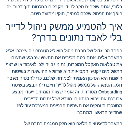
בלובי, אתם שולחים סקר לנייד ומקבלים החלטות תוך דקות. זה
הופך את הניהול שלכם למהיר, חוקי ומתועד היטב.
איך להטמיע ממשק ניהול לדייר
בלי לאבד נתונים בדרך?
הפחד הכי גדול של חברת ניהול הוא לא הטכנולוגיה עצמה, אלא
המעבר אליה. אתם בטח מכירים את החשש שברגע שתעזבו
את טבלאות האקסל המוכרות, נתוני גבייה ילכו לאיבוד או שרצף
התשלומים ייקטע. המציאות היא שדווקא ההישארות בשיטות
הישנות היא הסיכון האמיתי לצמיחה שלכם. כדי להבטיח מעבר
חלק, הטמעה של
ממשק ניהול לדייר
חייבת להתבצע בשיטת
Onboarding מסודרת. זה אומר שצוות מומחים ייעודי מבצע
עבורכם את ייבוא הנתונים, מוודא שכל יתרות הדיירים
מסונכרנות ומקים את תשתיות הבניינים במערכת עוד לפני
שהדייר הראשון מתחבר.
המעבר לדיגיטציה מלאה הוא חלק ממגמה רחבה של