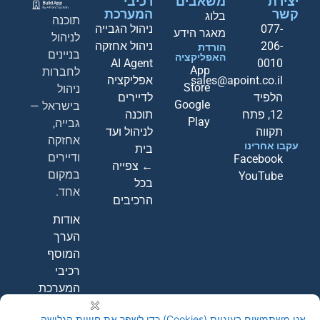
יצירת
משאבים
רכיבי
קשר
המערכת
בלוג
תוכנה
077-
ניהול הגבייה
מאגר הידע
לניהול
206-
ניהול אחזקה
הורדת
בניינים
האפליקציה
AI Agent
0010
App
לחברות
sales@apoint.co.il
אפליקציה
Store
ניהול
הלפיד
לדיירים
Google
בישראל —
12, פתח
תוכנה
Play
גבייה,
תקווה
לניהול ועד
אחזקה
עקבו אחרינו
בית
ודיירים
Facebook
← צפייה
במקום
YouTube
בכל
אחד.
הרכיבים
אודות
הערך
המוסף
רכיבי
המערכת
קבעו