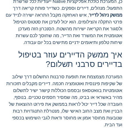
כן, המערכת כוללת אפליקציות Native ייעודיות לכל שרשרת
התפעול: מנהלים, דיירים וספקים. כשדייר פותח קריאה דרך
ממשק ניהול לדייר
, איש האחזקה מקבל התראה ישירה לנייד עם
פרטי התקלה והצילומים. הוא יכול לעדכן את סטטוס הטיפול
ולסגור את הקריאה ישירות מהשטח. הסנכרון הזה מעדכן
אוטומטית את המשרד ואת הדייר, מה שחוסך לכם עשרות
שיחות טלפון ותיאומים ידניים מתישים בכל יום עבודה.
איך ממשק הדיירים עוזר בטיפול
בדיירים סרבני תשלום?
המערכת מצמצמת את תופעת סרבנות התשלום דרך שילוב
של שקיפות פיננסית ואוטומציה חכמה. דיירים מקבלים תזכורות
אוטומטיות בוואטסאפ ובסמס הכוללות קישור ישיר לתשלום
מהיר באשראי או בביט, מה שמסיר חסמים טכניים. בנוסף,
העובדה שכל דייר יכול לראות בממשק את פירוט ההוצאות של
הבניין ואת מצב החוב האישי שלו, מנטרלת התנגדויות רבות
שנובעות מחוסר אמון או מחוסר ודאות לגבי השימוש בכספי
ועד הבית.