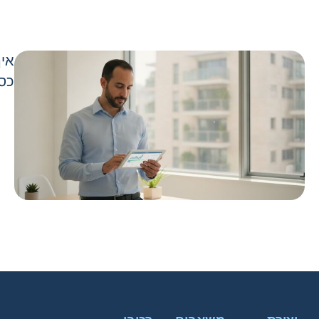
איך
כספ