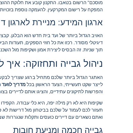
מוסכם" הרשום בטאבו. התקנון קובע את חלוקת ההוצא
המפקח על רישום המקרקעין. להעמקה נוספת בזכויות ו
ארגון המידע: מניירת לארגון די
האויב הגדול ביותר של ועד בית חדש הוא הבלגן. קבצי 
דיגיטלי מסודר. רכזו את כל חוזי הספקים, תעודות הב
תוך שניות. זה הבסיס ליצירת אמון ושקיפות מול השכנ
ניהול גבייה ותחזוקה: איך ל
האתגר הגדול ביותר שלכם מתחיל ברגע שצריך לבקש כ
לייצר שקט תעשייתי, הצעד הראשון בכל
מדריך לוועד
והפרשות לתיקונים עתידיים, והציגו אותם לדיירים בצ
שקיפות היא לא רק מילה יפה, היא כלי עבודה. הקפיד
תעזור לכם לעמוד על שלכם בביטחון מול דרישות לא ס
ואתם נשארים עם דיירים כועסים ותקלות שנגררות שב
גבייה חכמה ומניעת חובות