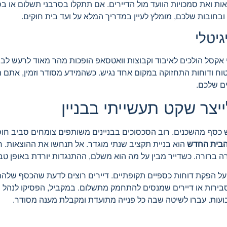
ות ואת סמכויות הוועד מול הדיירים. אם תתקלו בסרבני תשלום או 
בחובות שלכם, מומלץ לעיין במדריך המלא על ועד בית חוקים.
גיטלי
אקסל הולכים לאיבוד וקבוצות וואטסאפ הופכות מהר מאוד לרעש לבן של
יטוח ודוחות התחזוקה במקום אחד נגיש. כשהמידע מסודר וזמין, אתם 
ים שלכם.
ייצר שקט תעשייתי בבניין
סף מהשכנים. רוב הסכסוכים בבניינים משותפים צומחים סביב חוסר
 הבית החדש
הוא בניית תקציב שנתי מוגדר. אל תנחשו את ההוצאות. רכ
ורה ברורה. כשדייר מבין על מה הוא משלם, ההתנגדות יורדת באופן טבע
ו על הפקת דוחות כספיים תקופתיים. דיירים רוצים לדעת שהכסף שלה
בירות או דיירים שמנסים להתחמק מתשלום. במקביל, הפסיקו לנהל ת
ועות. עברו לשיטה שבה כל פנייה מתועדת ומקבלת מענה מסודר.