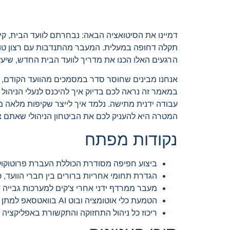
דמיינו את הסיטואציה הבאה: נבחרתם לוועד הבית, קי
תקלה דחופה במעלית. המעבר מהתנדבות עם רצון טוב 
הרגעים האלו הכנו את מדריך לוועד הבית החדש, שיע
אנחנו מבינים שחוסר סדר במסמכים מהוועד הקודם, 
במאמר זה נראה לכם בדיוק איך להיכנס לנעלי הניהו
עבודה ידנית מתישה. נלמד איך לייצר שקיפות מלאה מ
המטרה היא להעניק לכם את הביטחון הניהולי שאתם צרי
נקודות מפתח
ביצוע חפיפה מסודרת הכוללת העברת פרוטוקולים
הגדרת תחומי אחריות ברורים בין חברי הוועד, 
מעבר ממרדף ידני אחרי צ'קים למערכות גבייה ד
הטמעת כלי אוטומציה ובוט AI בוואטסאפ למתן מענה מהיר לדיירים ופתיחת קריאות שירות אוטומטיות ללא צורך במעורבות ידנית.
ריכוז כל ניהול התחזוקה והתקשורת באפליקציה