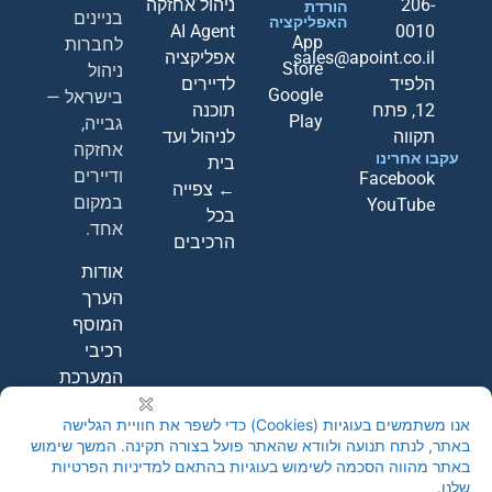
206-
ניהול אחזקה
הורדת
בניינים
האפליקציה
AI Agent
0010
App
לחברות
sales@apoint.co.il
אפליקציה
Store
ניהול
הלפיד
לדיירים
Google
בישראל —
12, פתח
תוכנה
Play
גבייה,
תקווה
לניהול ועד
אחזקה
עקבו אחרינו
בית
ודיירים
Facebook
← צפייה
במקום
YouTube
בכל
אחד.
הרכיבים
אודות
הערך
המוסף
רכיבי
המערכת
קבעו
הדגמה
חינם
←