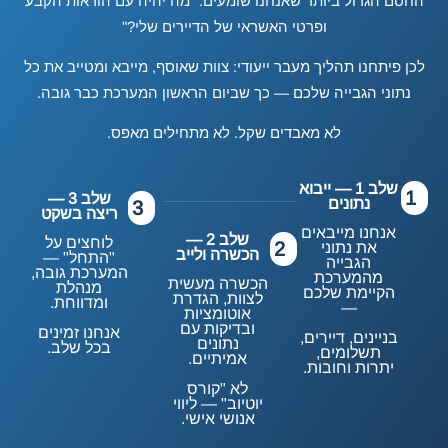
החסם הגדול ביותר שאנחנו שומעים: "מה יהיה עם הוראות הקבע
ופרטי האשראי של הדיירים שלי?"
לכן פיתחנו תהליך מעבר ייעודי: צוות שאוסף, מייבא ומטייב את כל
נתוני הגבייה שלכם — כך שביום הראשון המערכת כבר גובה.
לא מאבדים שקל. לא מתחילים מאפס.
שלב 1 — ייבוא
1
שלב 3 —
נתונים
3
ריצה בשקט
אנחנו מייבאים
שלב 2 —
לוחצים על
2
את נתוני
הכשרה ולייב
"התחל" —
הגבייה
המערכת גובה,
מהמערכת
הכשרה מעשית
מנהלת
הקיימת שלכם
לצוות, הגדרת
ומדווחת.
—
אוטומציות
ובדיקות עם
אנחנו זמינים
בניינים, דיירים,
נתונים
בכל שלב.
תשלומים,
אמיתיים.
יתרות וחובות.
לא "קורס
יוטיוב" — ליווי
אנושי אישי.