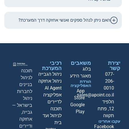
האם ניתן לנהל ספקים ואנשי אחזקה דרך המערכת?
יצירת
משאבים
רכיבי
קשר
המערכת
בלוג
תוכנה
077-
ניהול הגבייה
מאגר הידע
לניהול
206-
ניהול אחזקה
הורדת
בניינים
האפליקציה
AI Agent
0010
App
לחברות
sales@apoint.co.il
אפליקציה
Store
ניהול
הלפיד
לדיירים
Google
בישראל —
12, פתח
תוכנה
Play
גבייה,
תקווה
לניהול ועד
אחזקה
עקבו אחרינו
בית
ודיירים
Facebook