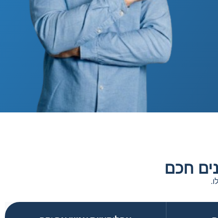
נים חכם
ו.