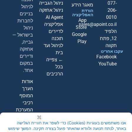
077-
ניהול הגבייה
מאגר הידע
לניהול
206-
ניהול אחזקה
הורדת
בניינים
האפליקציה
AI Agent
0010
App
לחברות
sales@apoint.co.il
אפליקציה
Store
ניהול
הלפיד
לדיירים
Google
בישראל —
12, פתח
תוכנה
Play
גבייה,
תקווה
לניהול ועד
אחזקה
עקבו אחרינו
בית
ודיירים
Facebook
← צפייה
במקום
YouTube
בכל
אחד.
הרכיבים
אודות
הערך
המוסף
רכיבי
המערכת
קבעו
הדגמה
חינם