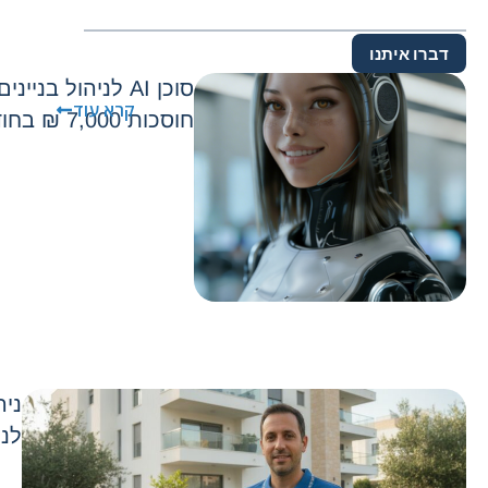
דברו איתנו
סוכן AI לניהול בני
קרא עוד
חוסכות 7,000 ₪ בחודש בלי להוסיף כוח אדם
ניה
לני