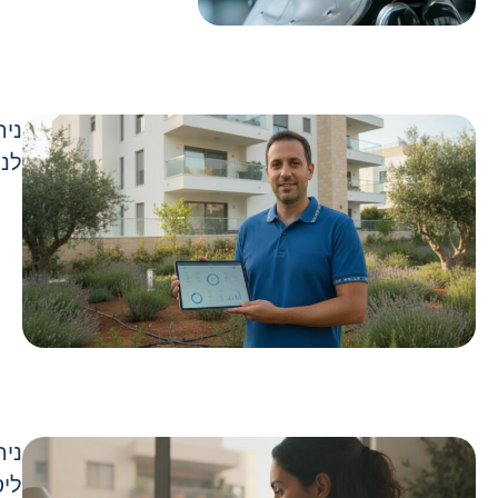
ניה
לני
ניה
ליס