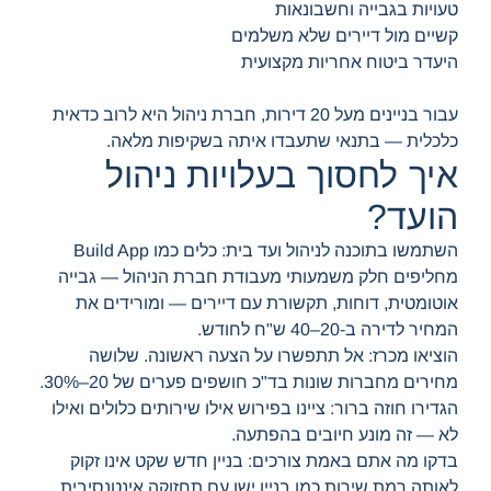
טעויות בגבייה וחשבונאות
קשיים מול דיירים שלא משלמים
היעדר ביטוח אחריות מקצועית
עבור בניינים מעל 20 דירות, חברת ניהול היא לרוב כדאית
כלכלית — בתנאי שתעבדו איתה בשקיפות מלאה.
איך לחסוך בעלויות ניהול
הועד?
השתמשו בתוכנה לניהול ועד בית: כלים כמו Build App
מחליפים חלק משמעותי מעבודת חברת הניהול — גבייה
אוטומטית, דוחות, תקשורת עם דיירים — ומורידים את
המחיר לדירה ב-20–40 ש"ח לחודש.
הוציאו מכרז: אל תתפשרו על הצעה ראשונה. שלושה
מחירים מחברות שונות בד"כ חושפים פערים של 20–30%.
הגדירו חוזה ברור: ציינו בפירוש אילו שירותים כלולים ואילו
לא — זה מונע חיובים בהפתעה.
בדקו מה אתם באמת צורכים: בניין חדש שקט אינו זקוק
לאותה רמת שירות כמו בניין ישן עם תחזוקה אינטנסיבית.