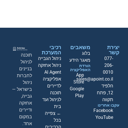
יצירת
משאבים
רכיבי
קשר
המערכת
בלוג
תוכנה
077-
ניהול הגבייה
מאגר הידע
לניהול
206-
ניהול אחזקה
הורדת
בניינים
האפליקציה
AI Agent
0010
App
לחברות
sales@apoint.co.il
אפליקציה
Store
ניהול
הלפיד
לדיירים
Google
בישראל —
12, פתח
תוכנה
Play
גבייה,
תקווה
לניהול ועד
אחזקה
עקבו אחרינו
בית
ודיירים
Facebook
← צפייה
במקום
YouTube
בכל
אחד.
הרכיבים