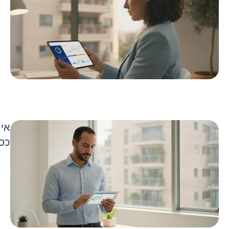
איך
כספ