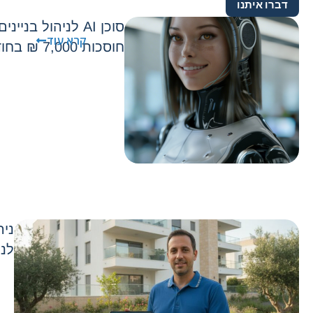
דברו איתנו
סוכן AI לניהול בני
קרא עוד
חוסכות 7,000 ₪ בחודש בלי להוסיף כוח אדם
ניה
לני