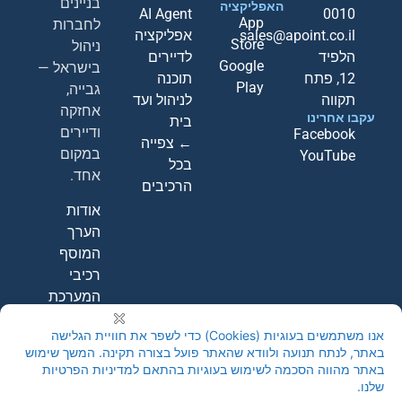
בניינים
האפליקציה
AI Agent
0010
App
לחברות
sales@apoint.co.il
אפליקציה
Store
ניהול
הלפיד
לדיירים
Google
בישראל —
12, פתח
תוכנה
Play
גבייה,
תקווה
לניהול ועד
אחזקה
עקבו אחרינו
בית
ודיירים
Facebook
← צפייה
במקום
YouTube
בכל
אחד.
הרכיבים
אודות
הערך
המוסף
רכיבי
המערכת
קבעו
הדגמה
חינם
←